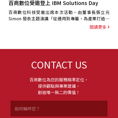
百商數位受邀登上 IBM Solutions Day
百商數位科技受邀出席本次活動，由董事長張立元
Simon 發表主題演講「從通用到專屬，為產業打造真
正有價值的 AI」，分享企業 AI 落地的關鍵趨勢與實務
閱讀更多
經驗。
CONTACT US
百商數位為您的服務精準定位，
提供觀點與專業建議，
創造唯一無二的價值！