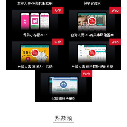
友邦人壽-保經代服務網
保單雲管家
APP
Web
保險小存摺APP
台灣人壽 AG菁英專區建置案
Web
Web
台灣人壽 掌握人生活動
台灣人壽 保險理財規劃系統
Web
保險間診決策樹
點數類