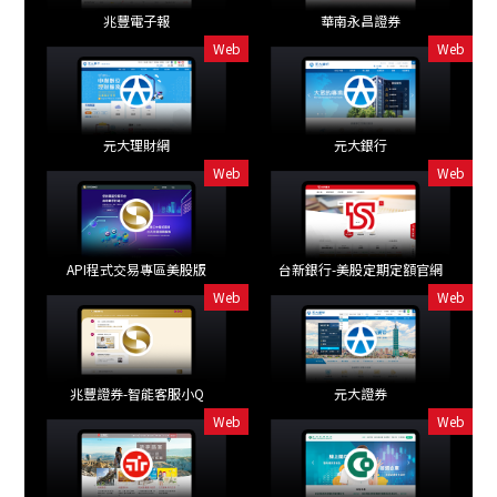
兆豐電子報
華南永昌證券
Web
Web
元大理財網
元大銀行
Web
Web
API程式交易專區美股版
台新銀行-美股定期定額官網
Web
Web
兆豐證券-智能客服小Q
元大證券
Web
Web