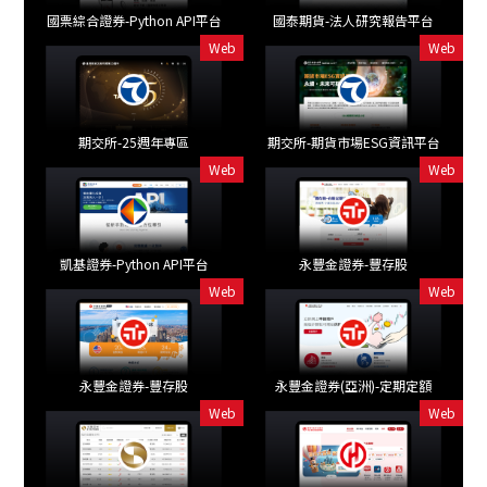
國票綜合證券-Python API平台
國泰期貨-法人研究報告平台
Web
Web
期交所-25週年專區
期交所-期貨市場ESG資訊平台
Web
Web
凱基證券-Python API平台
永豐金證券-豐存股
Web
Web
永豐金證券-豐存股
永豐金證券(亞洲)-定期定額
Web
Web