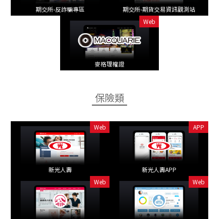
期交所-反詐騙專區
期交所-期貨交易資訊觀測站
Web
麥格理權證
保險類
Web
APP
新光人壽
新光人壽APP
Web
Web