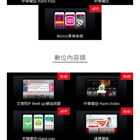
中華電信-Hami Pass
中華電信
APP
Momo票券系統
數位內容類
Web
Web
文策院IP Meet up網站改版
中華電信-Hami Video
APP
Web
中華電信-Hami pay
遠通電收