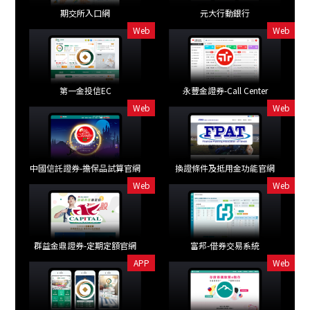
期交所入口網
元大行動銀行
Web
Web
第一金投信EC
永豐金證券-Call Center
Web
Web
中國信託證券-擔保品試算官網
換證條件及抵用金功能官網
Web
Web
群益金鼎證券-定期定額官網
富邦-借券交易系統
APP
Web