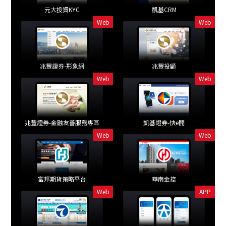
元大投資KYC
凱基CRM
Web
Web
兆豐證券-形象網
兆豐投顧
Web
Web
兆豐證券-金融友善服務專區
凱基證券-快e開
Web
Web
富邦期貨策略平台
華南金控
Web
APP