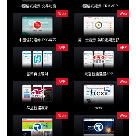
中國信託證券-交易功能
中國信託證券-CRM APP
Web
Web
中國信託證券-ESG專區
第一金證券-美股定期定額
APP
APP
富邦自主理財
元富智能選股APP
APP
Web
群益智選贏家
bcxx
Web
Web