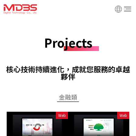
Projects
核心技術持續進化，成就您服務的卓越
夥伴
金融類
Web
Web